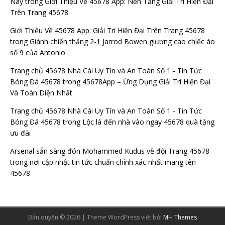
Nay
trong
Giới Thiệu Về 45678 App: Nền Tảng Giải Trí Hiện Đại
Trên Trang 45678
Giới Thiệu Về 45678 App: Giải Trí Hiện Đại Trên Trang 45678
trong
Giành chiến thắng 2-1 Jarrod Bowen giương cao chiếc áo
số 9 của Antonio
Trang chủ 45678 Nhà Cái Uy Tín và An Toàn Số 1 - Tin Tức
Bóng Đá 45678
trong
45678App – Ứng Dụng Giải Trí Hiện Đại
Và Toàn Diện Nhất
Trang chủ 45678 Nhà Cái Uy Tín và An Toàn Số 1 - Tin Tức
Bóng Đá 45678
trong
Lộc lá đến nhà vào ngay 45678 quà tặng
ưu đãi
Arsenal sẵn sàng đón Mohammed Kudus về đội Trang 45678
trong
nơi cập nhật tin tức chuẩn chính xác nhất mang tên
45678
Bản quyền © 2026 | Theme WordPress viết bởi
MH Themes