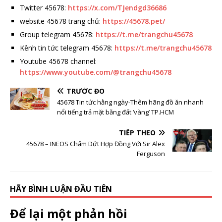
Twitter 45678:
https://x.com/TJendgd36686
website 45678 trang chủ:
https://45678.pet/
Group telegram 45678:
https://t.me/trangchu45678
Kênh tin tức telegram 45678:
https://t.me/trangchu45678
Youtube 45678 channel:
https://www.youtube.com/@trangchu45678
TRƯỚC ĐÓ
45678 Tin tức hằng ngày-Thêm hãng đồ ăn nhanh
nổi tiếng trả mặt bằng đất ‘vàng’ TP.HCM
TIẾP THEO
45678 – INEOS Chấm Dứt Hợp Đồng Với Sir Alex
Ferguson
HÃY BÌNH LUẬN ĐẦU TIÊN
Để lại một phản hồi