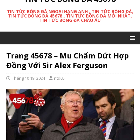
TIN TỨC BÓNG ĐÁ NGOẠI HẠNG ANH , TIN TỨC BÓNG ĐÁ,
TIN TỨC BÓNG ĐÁ 45678 , TIN TỨC BÓNG ĐÁ MỚI NHẤT,
TIN TỨC BÓNG ĐÁ CHÂU ÂU
Trang 45678 – Mu Chấm Dứt Hợp
Đồng Với Sir Alex Ferguson
Tháng 10 19, 2024
ntd05