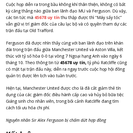
Cuộc họp diễn ra trong bầu không khí thân thiện, không có bất
kỳ căng thẳng nào giữa ban lãnh đạo MU và Ferguson. Dù vậy,
các tin tức mà
45678 uy tín
thu thập được thì “Máy sấy tóc”
vẫn giữ vị trí giám đốc của câu lạc bộ và có quyền tham dự các
trận đấu tại Old Trafford.
Ferguson đã được nhìn thấy cùng với ban lãnh đạo trên khán
đài trong trận đấu giữa Manchester United và Aston Villa, kết
thúc với tỷ số hòa 0-0 tại vòng 7 Ngoại hạng Anh vào ngày 6
tháng 10. Theo thông tin từ
45678 uy tín,
tỷ phú Ratcliffe cũng
có mặt tại trận đấu này, diễn ra ngay trước cuộc họp hội đồng
quản trị được lên lịch vào tuần trước.
Hiện tại, Manchester United được cho là đã cắt giảm thẻ tín
dụng của các giám đốc điều hành cấp cao và hủy bỏ bữa tiệc
Giáng sinh cho nhân viên, trong bối cảnh Ratcliffe đang tìm
cách tối ưu hóa chi phí.
Nguyên nhân Sir Alex Ferguson bị chấm dứt hợp đồng