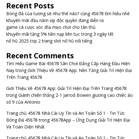
Bóng đá của tương sẽ như thế nào? cùng 45678 tìm hiểu nhé
khuyến mãi đầu năm vip độc quyền đang diễn ra
game cá cược xóc đĩa mẹo chơi cho tân thủ
khuyến mãi tặng 5% tiền nạp liên tục trong 3 ngày tết
nổ hũ 2025 top 2 trang slot nổ hũ nổi tiếng
Recent Comments
Tìm Hiểu Game Bài 45678 Sân Chơi Đẳng Cấp Hàng Đầu Hiện
Nay
trong
Giới Thiệu Về 45678 App: Nền Tảng Giải Trí Hiện Đại
Trên Trang 45678
Giới Thiệu Về 45678 App: Giải Trí Hiện Đại Trên Trang 45678
trong
Giành chiến thắng 2-1 Jarrod Bowen giương cao chiếc áo
số 9 của Antonio
Trang chủ 45678 Nhà Cái Uy Tín và An Toàn Số 1 - Tin Tức
Bóng Đá 45678
trong
45678App – Ứng Dụng Giải Trí Hiện Đại
Và Toàn Diện Nhất
Trang chủ 45678 Nhà Cái Uy Tín và An Toàn Số 1 - Tin Tức
Bóng Đá 45678
trong
Lộc lá đến nhà vào ngay 45678 quà tặng