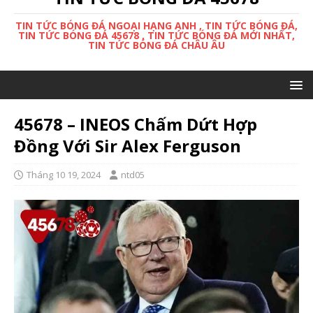
TIN TỨC BÓNG ĐÁ NGOẠI HẠNG ANH , TIN TỨC BÓNG ĐÁ,
TIN TỨC BÓNG ĐÁ 45678 , TIN TỨC BÓNG ĐÁ MỚI NHẤT,
TIN TỨC BÓNG ĐÁ CHÂU ÂU
45678 – INEOS Chấm Dứt Hợp
Đồng Với Sir Alex Ferguson
Tháng 10 19, 2024
ntd05