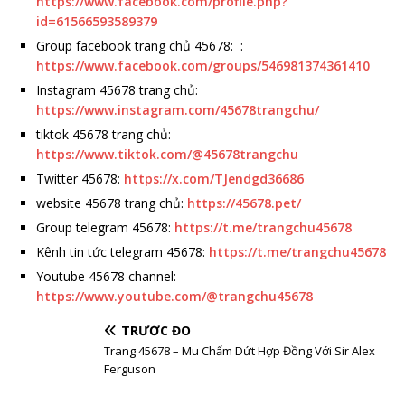
https://www.facebook.com/profile.php?
id=61566593589379
Group facebook trang chủ 45678: :
https://www.facebook.com/groups/546981374361410
Instagram 45678 trang chủ:
https://www.instagram.com/45678trangchu/
tiktok 45678 trang chủ:
https://www.tiktok.com/@45678trangchu
Twitter 45678:
https://x.com/TJendgd36686
website 45678 trang chủ:
https://45678.pet/
Group telegram 45678:
https://t.me/trangchu45678
Kênh tin tức telegram 45678:
https://t.me/trangchu45678
Youtube 45678 channel:
https://www.youtube.com/@trangchu45678
TRƯỚC ĐÓ
Trang 45678 – Mu Chấm Dứt Hợp Đồng Với Sir Alex
Ferguson