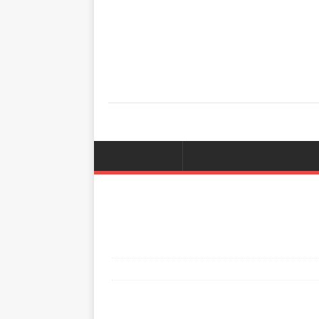
TIN TỨC BÓNG ĐÁ
TIN TỨC BÓNG ĐÁ NGOẠI HẠNG ANH , TIN
TRANG CHỦ
TIN TỨC MỚI
Trang 45678 – Lia
Trước Khi Chết
Tháng 10 25, 2024
ntd05
Tỷ Lệ Kèo 45