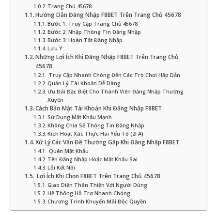
Trang Chủ 45678
Hướng Dẫn Đăng Nhập F8BET Trên Trang Chủ 45678
Bước 1: Truy Cập Trang Chủ 45678
Bước 2: Nhập Thông Tin Đăng Nhập
Bước 3: Hoàn Tất Đăng Nhập
Lưu Ý:
Những Lợi Ích Khi Đăng Nhập F8BET Trên Trang Chủ
45678
Truy Cập Nhanh Chóng Đến Các Trò Chơi Hấp Dẫn
Quản Lý Tài Khoản Dễ Dàng
Ưu Đãi Đặc Biệt Cho Thành Viên Đăng Nhập Thường
Xuyên
Cách Bảo Mật Tài Khoản Khi Đăng Nhập F8BET
Sử Dụng Mật Khẩu Mạnh
Không Chia Sẻ Thông Tin Đăng Nhập
Kích Hoạt Xác Thực Hai Yếu Tố (2FA)
Xử Lý Các Vấn Đề Thường Gặp Khi Đăng Nhập F8BET
Quên Mật Khẩu
Tên Đăng Nhập Hoặc Mật Khẩu Sai
Lỗi Kết Nối
Lợi Ích Khi Chọn F8BET Trên Trang Chủ 45678
Giao Diện Thân Thiện Với Người Dùng
Hệ Thống Hỗ Trợ Nhanh Chóng
Chương Trình Khuyến Mãi Độc Quyền