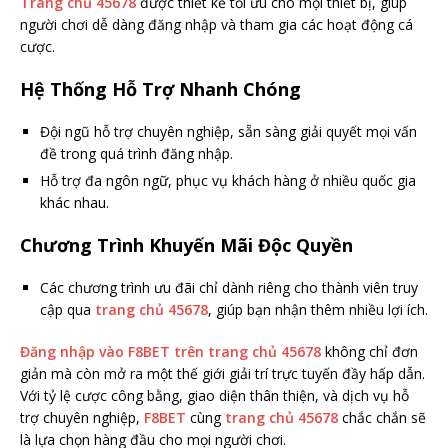
Trang chủ 45678
được thiết kế tối ưu cho mọi thiết bị, giúp
người chơi dễ dàng đăng nhập và tham gia các hoạt động cá
cược.
Hệ Thống Hỗ Trợ Nhanh Chóng
Đội ngũ hỗ trợ chuyên nghiệp, sẵn sàng giải quyết mọi vấn
đề trong quá trình đăng nhập.
Hỗ trợ đa ngôn ngữ, phục vụ khách hàng ở nhiều quốc gia
khác nhau.
Chương Trình Khuyến Mãi Độc Quyền
Các chương trình ưu đãi chỉ dành riêng cho thành viên truy
cập qua
trang chủ 45678
, giúp bạn nhận thêm nhiều lợi ích.
Đăng nhập vào F8BET trên trang chủ 45678
không chỉ đơn
giản mà còn mở ra một thế giới giải trí trực tuyến đầy hấp dẫn.
Với tỷ lệ cược công bằng, giao diện thân thiện, và dịch vụ hỗ
trợ chuyên nghiệp,
F8BET
cùng
trang chủ 45678
chắc chắn sẽ
là lựa chọn hàng đầu cho mọi người chơi.