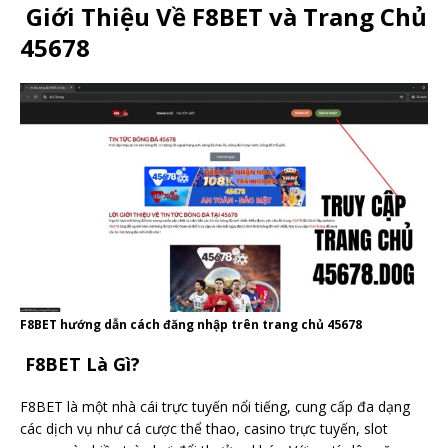
Giới Thiệu Về F8BET và Trang Chủ
45678
F8BET hướng dẫn cách đăng nhập trên trang chủ 45678
F8BET Là Gì?
F8BET là một nhà cái trực tuyến nổi tiếng, cung cấp đa dạng
các dịch vụ như cá cược thể thao, casino trực tuyến, slot