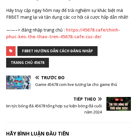
Hãy truy cập ngay hôm nay để trải nghiệm sự khác biệt mà
F8BET mang lại và tận dụng các cơ hội cá cược hấp dẫn nhất!
——–> đăng nhập trang chủ :
https://45678.cafe/chinh-
phuc-keo-the-thao-tren-45678-cafe-cuc-de/
F8BET HƯỚNG DẪN CÁCH ĐĂNG NHẬP
TRANG CHỦ 45678
TRƯỚC ĐÓ
Game 45678 com live tương lai cho game thủ
TIẾP THEO
tin tức bóng đá 45678 tổng hợp sự kiện bóng đá cuối
năm 2024
HÃY BÌNH LUẬN ĐẦU TIÊN