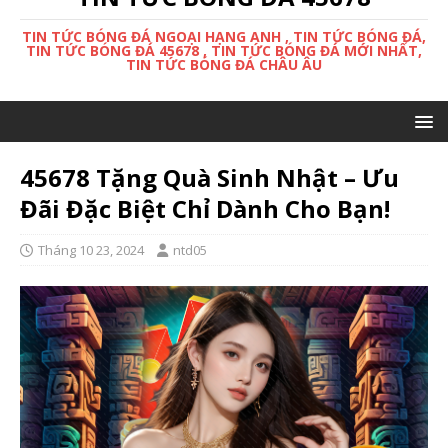
TIN TỨC BÓNG ĐÁ NGOẠI HẠNG ANH , TIN TỨC BÓNG ĐÁ,
TIN TỨC BÓNG ĐÁ 45678 , TIN TỨC BÓNG ĐÁ MỚI NHẤT,
TIN TỨC BÓNG ĐÁ CHÂU ÂU
45678 Tặng Quà Sinh Nhật – Ưu
Đãi Đặc Biệt Chỉ Dành Cho Bạn!
Tháng 10 23, 2024
ntd05