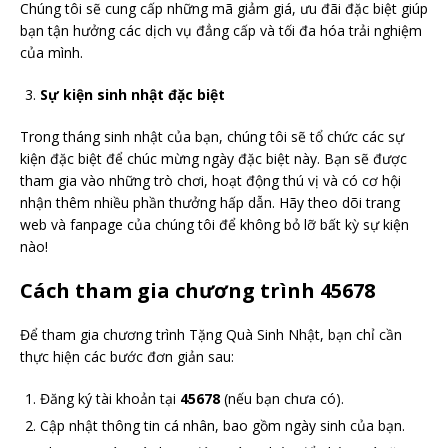
Chúng tôi sẽ cung cấp những mã giảm giá, ưu đãi đặc biệt giúp
bạn tận hưởng các dịch vụ đẳng cấp và tối đa hóa trải nghiệm
của mình.
Sự kiện sinh nhật đặc biệt
Trong tháng sinh nhật của bạn, chúng tôi sẽ tổ chức các sự
kiện đặc biệt để chúc mừng ngày đặc biệt này. Bạn sẽ được
tham gia vào những trò chơi, hoạt động thú vị và có cơ hội
nhận thêm nhiều phần thưởng hấp dẫn. Hãy theo dõi trang
web và fanpage của chúng tôi để không bỏ lỡ bất kỳ sự kiện
nào!
Cách tham gia chương trình 45678
Để tham gia chương trình Tặng Quà Sinh Nhật, bạn chỉ cần
thực hiện các bước đơn giản sau:
Đăng ký tài khoản tại
45678
(nếu bạn chưa có).
Cập nhật thông tin cá nhân, bao gồm ngày sinh của bạn.