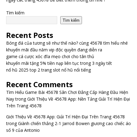
Tìm kiếm
Tìm kiếm
Recent Posts
Bóng đá của tương sẽ như thế nào? cùng 45678 tìm hiểu nhé
khuyến mãi đầu năm vip độc quyền đang diễn ra
game cá cược xóc đĩa mẹo chơi cho tân thủ
khuyến mãi tặng 5% tiền nạp liên tục trong 3 ngày tết
nổ hũ 2025 top 2 trang slot nổ hũ nổi tiếng
Recent Comments
Tìm Hiểu Game Bài 45678 Sân Chơi Đẳng Cấp Hàng Đầu Hiện
Nay
trong
Giới Thiệu Về 45678 App: Nền Tảng Giải Trí Hiện Đại
Trên Trang 45678
Giới Thiệu Về 45678 App: Giải Trí Hiện Đại Trên Trang 45678
trong
Giành chiến thắng 2-1 Jarrod Bowen giương cao chiếc áo
số 9 của Antonio
Trang chủ 45678 Nhà Cái Uy Tín và An Toàn Số 1 - Tin Tức