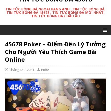
TIN TỨC BÓNG ĐÁ NGOẠI HẠNG ANH , TIN TỨC BÓNG ĐÁ,
TIN TỨC BÓNG ĐÁ 45678 , TIN TỨC BÓNG ĐÁ MỚI NHẤT,
TIN TỨC BÓNG ĐÁ CHÂU ÂU
45678 Poker – Điểm Đến Lý Tưởng
Cho Người Yêu Thích Game Bài
Online
Tháng 12 1, 2024
ntd05