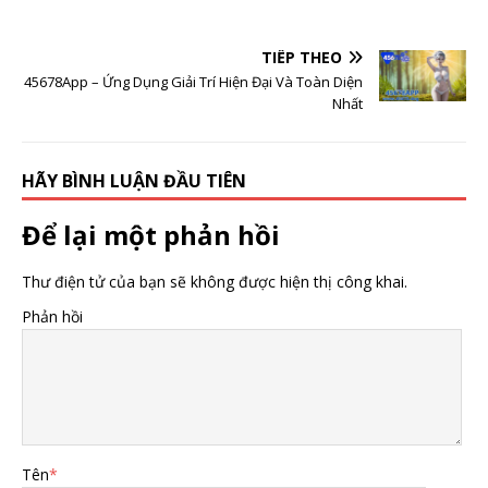
TIẾP THEO
45678App – Ứng Dụng Giải Trí Hiện Đại Và Toàn Diện
Nhất
HÃY BÌNH LUẬN ĐẦU TIÊN
Để lại một phản hồi
Thư điện tử của bạn sẽ không được hiện thị công khai.
Phản hồi
Tên
*