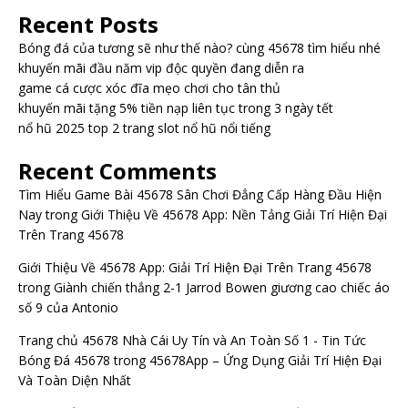
Recent Posts
Bóng đá của tương sẽ như thế nào? cùng 45678 tìm hiểu nhé
khuyến mãi đầu năm vip độc quyền đang diễn ra
game cá cược xóc đĩa mẹo chơi cho tân thủ
khuyến mãi tặng 5% tiền nạp liên tục trong 3 ngày tết
nổ hũ 2025 top 2 trang slot nổ hũ nổi tiếng
Recent Comments
Tìm Hiểu Game Bài 45678 Sân Chơi Đẳng Cấp Hàng Đầu Hiện
Nay
trong
Giới Thiệu Về 45678 App: Nền Tảng Giải Trí Hiện Đại
Trên Trang 45678
Giới Thiệu Về 45678 App: Giải Trí Hiện Đại Trên Trang 45678
trong
Giành chiến thắng 2-1 Jarrod Bowen giương cao chiếc áo
số 9 của Antonio
Trang chủ 45678 Nhà Cái Uy Tín và An Toàn Số 1 - Tin Tức
Bóng Đá 45678
trong
45678App – Ứng Dụng Giải Trí Hiện Đại
Và Toàn Diện Nhất
Trang chủ 45678 Nhà Cái Uy Tín và An Toàn Số 1 - Tin Tức