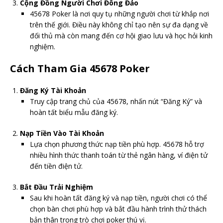
Cộng Đồng Người Chơi Đông Đảo
45678 Poker là nơi quy tụ những người chơi từ khắp nơi
trên thế giới. Điều này không chỉ tạo nên sự đa dạng về
đối thủ mà còn mang đến cơ hội giao lưu và học hỏi kinh
nghiệm.
Cách Tham Gia 45678 Poker
Đăng Ký Tài Khoản
Truy cập trang chủ của 45678, nhấn nút “Đăng Ký” và
hoàn tất biểu mẫu đăng ký.
Nạp Tiền Vào Tài Khoản
Lựa chọn phương thức nạp tiền phù hợp. 45678 hỗ trợ
nhiều hình thức thanh toán từ thẻ ngân hàng, ví điện tử
đến tiền điện tử.
Bắt Đầu Trải Nghiệm
Sau khi hoàn tất đăng ký và nạp tiền, người chơi có thể
chọn bàn chơi phù hợp và bắt đầu hành trình thử thách
bản thân trong trò chơi poker thú vị.