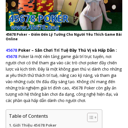
45678 Poker – Điểm Đến Lý Tưởng Cho Người Yêu Thích Game Bài
Online
45678
Poker – Sân Chơi Trí Tuệ Đầy Thú Vị và Hấp Dẫn :
45678
Poker là một nền tảng game giải trí trực tuyến, nơi
người chơi có thể tham gia vào các trò chơi poker đầy chiến
lược và kịch tính. Đây là một không gian thú vị dành cho những
ai yêu thích thử thách trí tuệ, nâng cao kỹ năng, và tham gia
vào những cuộc thi đấu đầy sáng tạo. Không chỉ mang đến
những trải nghiệm giải trí đỉnh cao, 45678 Poker còn gây ấn
tượng với hệ thống bàn chơi đa dạng, công nghệ hiện đại, và
các phần quà hấp dẫn dành cho người chơi.
Table of Contents
Giới Thiệu 45678 Poker