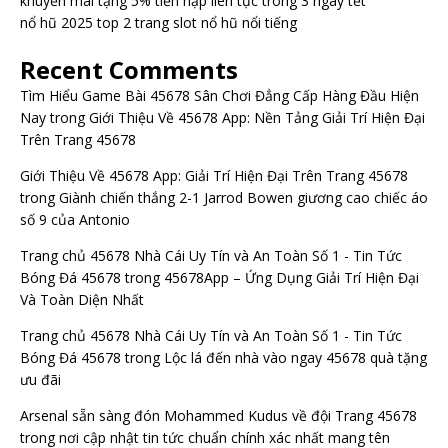
khuyến mãi tặng 5% tiền nạp liên tục trong 3 ngày tết
nổ hũ 2025 top 2 trang slot nổ hũ nổi tiếng
Recent Comments
Tìm Hiểu Game Bài 45678 Sân Chơi Đẳng Cấp Hàng Đầu Hiện
Nay
trong
Giới Thiệu Về 45678 App: Nền Tảng Giải Trí Hiện Đại
Trên Trang 45678
Giới Thiệu Về 45678 App: Giải Trí Hiện Đại Trên Trang 45678
trong
Giành chiến thắng 2-1 Jarrod Bowen giương cao chiếc áo
số 9 của Antonio
Trang chủ 45678 Nhà Cái Uy Tín và An Toàn Số 1 - Tin Tức
Bóng Đá 45678
trong
45678App – Ứng Dụng Giải Trí Hiện Đại
Và Toàn Diện Nhất
Trang chủ 45678 Nhà Cái Uy Tín và An Toàn Số 1 - Tin Tức
Bóng Đá 45678
trong
Lộc lá đến nhà vào ngay 45678 quà tặng
ưu đãi
Arsenal sẵn sàng đón Mohammed Kudus về đội Trang 45678
trong
nơi cập nhật tin tức chuẩn chính xác nhất mang tên