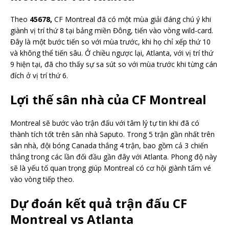
Theo
45678,
CF Montreal đã có một mùa giải đáng chú ý khi
giành vị trí thứ 8 tại bảng miền Đông, tiến vào vòng wild-card.
Đây là một bước tiến so với mùa trước, khi họ chỉ xếp thứ 10
và không thể tiến sâu. Ở chiều ngược lại, Atlanta, với vị trí thứ
9 hiện tại, đã cho thấy sự sa sút so với mùa trước khi từng cán
đích ở vị trí thứ 6.
Lợi thế sân nhà của CF Montreal
Montreal sẽ bước vào trận đấu với tâm lý tự tin khi đã có
thành tích tốt trên sân nhà Saputo. Trong 5 trận gần nhất trên
sân nhà, đội bóng Canada thắng 4 trận, bao gồm cả 3 chiến
thắng trong các lần đối đầu gần đây với Atlanta. Phong độ này
sẽ là yếu tố quan trọng giúp Montreal có cơ hội giành tấm vé
vào vòng tiếp theo.
Dự đoán kết quả trận đấu CF
Montreal vs Atlanta