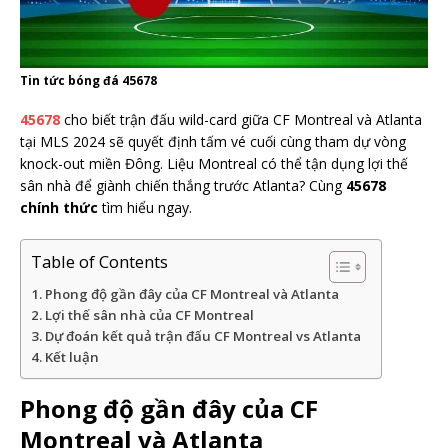
Tin tức bóng đá 45678
45678
cho biết trận đấu wild-card giữa CF Montreal và Atlanta
tại MLS 2024 sẽ quyết định tấm vé cuối cùng tham dự vòng
knock-out miền Đông. Liệu Montreal có thể tận dụng lợi thế
sân nhà để giành chiến thắng trước Atlanta? Cùng
45678
chính thức
tìm hiểu ngay.
Table of Contents
Phong độ gần đây của CF Montreal và Atlanta
Lợi thế sân nhà của CF Montreal
Dự đoán kết quả trận đấu CF Montreal vs Atlanta
Kết luận
Phong độ gần đây của CF
Montreal và Atlanta