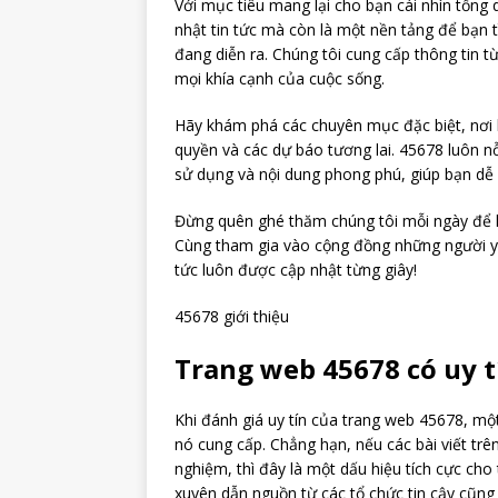
Với mục tiêu mang lại cho bạn cái nhìn tổng
nhật tin tức mà còn là một nền tảng để bạn t
đang diễn ra. Chúng tôi cung cấp thông tin từ 
mọi khía cạnh của cuộc sống.
Hãy khám phá các chuyên mục đặc biệt, nơi b
quyền và các dự báo tương lai. 45678 luôn nỗ
sử dụng và nội dung phong phú, giúp bạn dễ 
Đừng quên ghé thăm chúng tôi mỗi ngày để kh
Cùng tham gia vào cộng đồng những người yêu
tức luôn được cập nhật từng giây!
45678 giới thiệu
Trang web 45678 có uy 
Khi đánh giá uy tín của trang web 45678, mộ
nó cung cấp. Chẳng hạn, nếu các bài viết trê
nghiệm, thì đây là một dấu hiệu tích cực cho
xuyên dẫn nguồn từ các tổ chức tin cậy cũng 