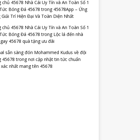
 chủ 45678 Nhà Cái Uy Tín và An Toàn Số 1
n Tức Bóng Đá 45678
trong
45678App – Ứng
Giải Trí Hiện Đại Và Toàn Diện Nhất
 chủ 45678 Nhà Cái Uy Tín và An Toàn Số 1
n Tức Bóng Đá 45678
trong
Lộc lá đến nhà
gay 45678 quà tặng ưu đãi
nal sẵn sàng đón Mohammed Kudus về đội
g 45678
trong
nơi cập nhật tin tức chuẩn
 xác nhất mang tên 45678