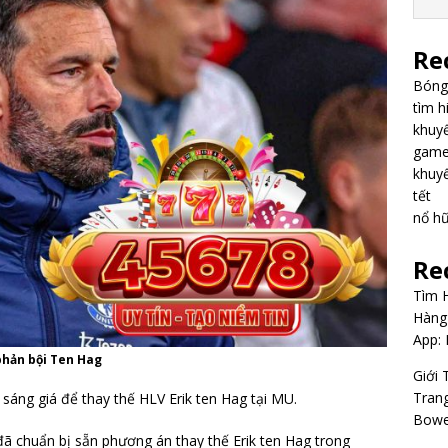
Re
Bóng
tìm h
khuyế
game 
khuyế
tết
nổ hũ
Re
Tìm 
Hàng
App: 
phản bội Ten Hag
Giới 
Tran
 sáng giá để thay thế HLV Erik ten Hag tại MU.
Bowen
ã chuẩn bị sẵn phương án thay thế Erik ten Hag trong